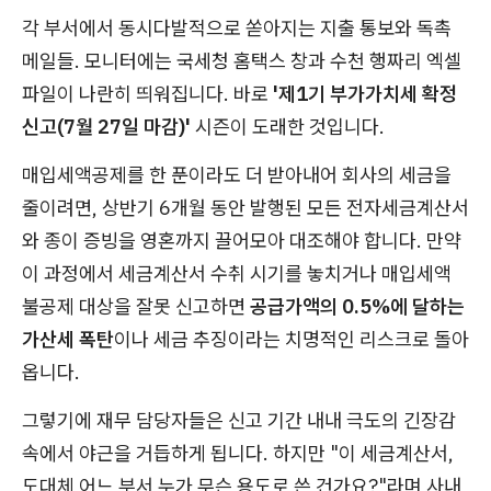
각 부서에서 동시다발적으로 쏟아지는 지출 통보와 독촉
메일들. 모니터에는 국세청 홈택스 창과 수천 행짜리 엑셀
파일이 나란히 띄워집니다. 바로
'제1기 부가가치세 확정
신고(7월 27일 마감)'
시즌이 도래한 것입니다.
매입세액공제를 한 푼이라도 더 받아내어 회사의 세금을
줄이려면, 상반기 6개월 동안 발행된 모든 전자세금계산서
와 종이 증빙을 영혼까지 끌어모아 대조해야 합니다. 만약
이 과정에서 세금계산서 수취 시기를 놓치거나 매입세액
불공제 대상을 잘못 신고하면
공급가액의 0.5%에 달하는
가산세 폭탄
이나 세금 추징이라는 치명적인 리스크로 돌아
옵니다.
그렇기에 재무 담당자들은 신고 기간 내내 극도의 긴장감
속에서 야근을 거듭하게 됩니다. 하지만 "이 세금계산서,
도대체 어느 부서 누가 무슨 용도로 쓴 건가요?"라며 사내