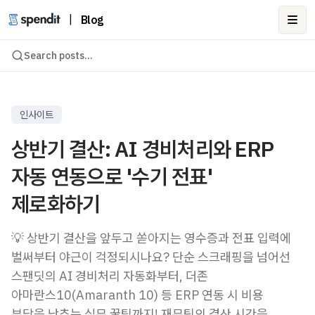
|
Blog
Ope
Search posts...
인사이트
상반기 결산: AI 경비처리와 ERP
자동 연동으로 '수기 전표'
제로화하기
💡 상반기 결산을 앞두고 쏟아지는 영수증과 전표 입력에
벌써부터 야근이 걱정되시나요? 단순 스크래핑을 넘어선
스팬딧의 AI 경비처리 자동화부터, 더존
아마란스10(Amaranth 10) 등 ERP 연동 시 비용
부담을 낮추는 실무 꿀팁까지! 재무팀의 결산 시간을