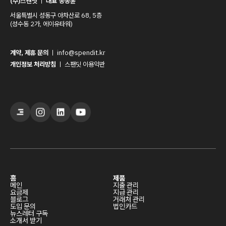
(주)스팬딧
ㅣ
대표 송동윤
서울특별시 성동구 아차산로 68, 5층
(성수동 2가, 에이유타워)
계약, 제휴 문의
ㅣ
info@spendit.kr
개인정보 처리방침
ㅣ
스팬딧 이용약관
홈
제품
메인
지출 관리
요금제
지급 관리
블로그
거래처 관리
도입 문의
법인카드
뉴스레터 구독
소개서 받기